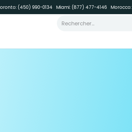
oronto: (450) 990-0134
Miami: (877) 477
-4146 Morocco:
ervices
Odoo Services
Portfolio