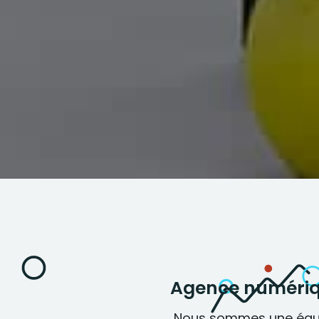
Agence numériqu
Nous sommes une équi