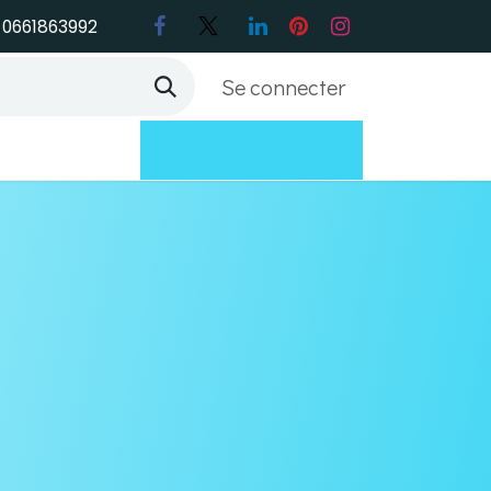
0661863992
Se connecter
Support
Contactez-nous