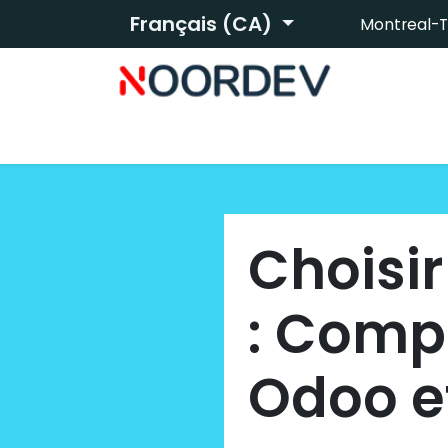
Se rendre au contenu
Français (CA)
Montreal-T
Page d'accueil
À propos
S
Choisir
: Comp
Odoo e