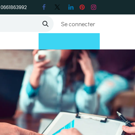
0661863992
Se connecter
Support
Contactez-nous