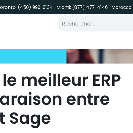
oronto: (450) 990-0134
Miami: (877) 477
-4146 Morocco:
ervices
Odoo Services
Portfolio
 le meilleur ERP
araison entre
t Sage